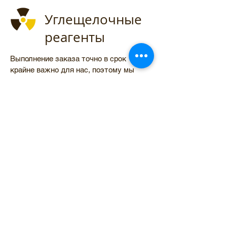
Углещелочные
реагенты
Выполнение заказа точно в срок
крайне важно для нас, поэтому мы
ведем контроль над каждым этапом
сотрудничества. Имея обособленные
подразделения на нескольких
континентах, мы осуществляем
взаимовыгодную политику и
качественный сервис. Вы не ощутите
языковых барьеров, все условия
покупки и доставки лояльны, и
осуществляются с учетом пожеланий
покупателя.
Свяжитесь с нами