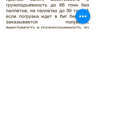
грузоподъемность до 66 тонн без
паллетов, на паллетах до 39 тонн. А
если погрузка идет в биг бегах то
заказывается полувагон,
вместимость и грузоподьемность до
60 тонн.
Конечно, данные сервисы - это не
единственное решение в поиске
подходящего транспорта по
доставке гумата или ущр. Но это как
минимум проверенные источники
информации. Если же вы не хотите
изучать данную информацию, то
предоставьте поиск выгодного
перевозчика нам. Просто оставьте
заявку ниже и мы пришлем вам
ответ в самое ближайшее время!