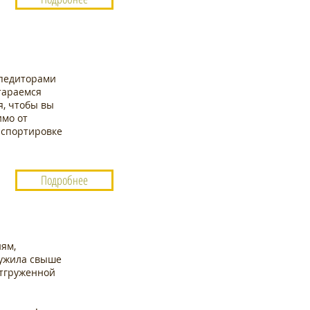
спедиторами
тараемся
я, чтобы вы
имо от
нспортировке
Подробнее
иям,
лужила свыше
отгруженной