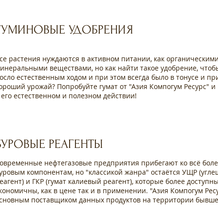
ГУМИНОВЫЕ УДОБРЕНИЯ
се растения нуждаются в активном питании, как органическими,
инеральными веществами, но как найти такое удобрение, чтоб
осло естественным ходом и при этом всегда было в тонусе и п
ороший урожай? Попробуйте гумат от "Азия Компогум Ресурс" и
 его естественном и полезном действии!
БУРОВЫЕ РЕАГЕНТЫ
овременные нефтегазовые предприятия прибегают ко всё боле
уровым компонентам, но "классикой жанра" остаётся УЩР (угл
еагент) и ГКР (гумат калиевый реагент), которые более доступн
кономичны, как в цене так и в применении. "Азия Компогум Рес
сновным поставщиком данных продуктов на территории бывше