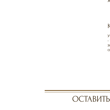
Ж
У
-
з
с
ОСТАВИТЬ