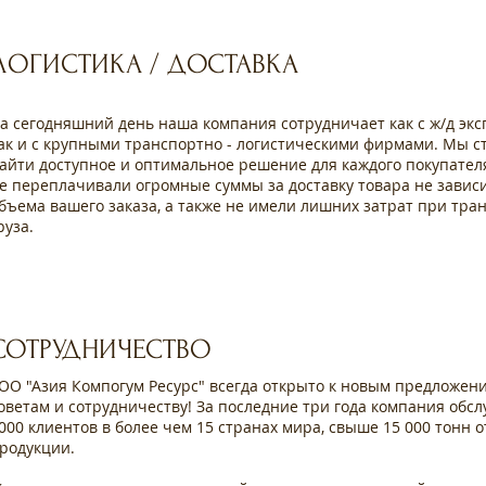
ЛОГИСТИКА / ДОСТАВКА
а сегодняшний день наша компания сотрудничает как с ж/д эк
ак и с крупными транспортно - логистическими фирмами. Мы с
айти доступное и оптимальное решение для каждого покупател
е переплачивали огромные суммы за доставку товара не завис
бъема вашего заказа, а также не имели лишних затрат при тра
руза.
СОТРУДНИЧЕСТВО
ОО "Азия Компогум Ресурс" всегда открыто к новым предложен
оветам и сотрудничеству! За последние три года компания обс
000 клиентов в более чем 15 странах мира, свыше 15 000 тонн 
родукции.