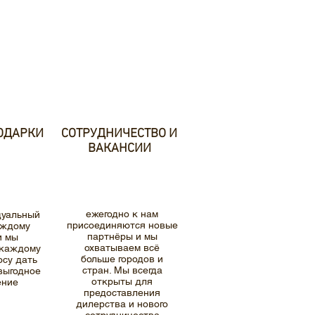
ОДАРКИ
СОТРУДНИЧЕСТВО И
ВАКАНСИИ
ежегодно к нам
дуальный
присоединяются новые
аждому
партнёры и мы
и мы
охватываем всё
 каждому
больше городов и
осу дать
стран. Мы всегда
выгодное
открыты для
ение
предоставления
дилерства и нового