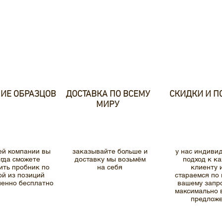
ИЕ ОБРАЗЦОВ
ДОСТАВКА ПО ВСЕМУ
СКИДКИ И П
МИРУ
ей компании вы
заказывайте больше и
у нас индиви
егда сможете
доставку мы возьмём
подход к к
ить пробник по
на себя
клиенту 
й из позиций
стараемся по
енно бесплатно
вашему запр
максимально 
предлож