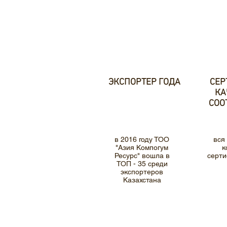
ЭКСПОРТЕР ГОДА
СЕР
КА
СОО
в 2016 году ТОО
вся
"Азия Компогум
к
Ресурс" вошла в
серт
ТОП - 35 среди
экспортеров
Казахстана