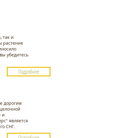
 так и
ы растение
риносило
 вы убедитесь
Подробнее
е дорогим
ещелочной
ы и
урс" является
го СНГ.
Подробнее